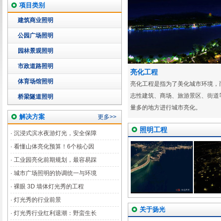
项目类别
建筑商业照明
公园广场照明
园林景观照明
市政道路照明
亮化工程
体育场馆照明
亮化工程是指为了美化城市环境，
志性建筑、商场、旅游景区、街道
桥梁隧道照明
量多的地方进行城市亮化。
解决方案
更多>>
照明工程
·
沉浸式滨水夜游灯光，安全保障
·
看懂山体亮化预算！6个核心因
·
工业园亮化前期规划，最容易踩
·
城市广场照明的协调统一与环境
·
裸眼 3D 墙体灯光秀的工程
·
灯光秀的行业前景
关于扬光
·
灯光秀行业红利退潮：野蛮生长