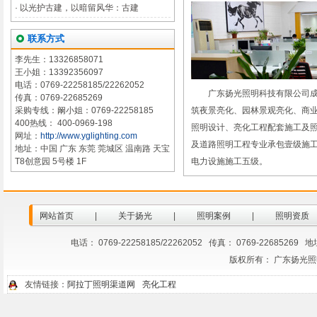
·
以光护古建，以暗留风华：古建
联系方式
李先生：13326858071
王小姐：13392356097
电话：0769-22258185/22262052
广东扬光照明科技有限公司成立于
传真：0769-22685269
采购专线：阚小姐：0769-22258185
筑夜景亮化、园林景观亮化、商
400热线： 400-0969-198
照明设计、亮化工程配套施工及
网址：
http://www.yglighting.com
及道路照明工程专业承包壹级施
地址：中国 广东 东莞 莞城区 温南路 天宝
T8创意园 5号楼 1F
电力设施施工五级。
网站首页
|
关于扬光
|
照明案例
|
照明资质
电话： 0769-22258185/22262052 传真： 0769-2268
版权所有： 广东扬光
友情链接：
阿拉丁照明渠道网
亮化工程