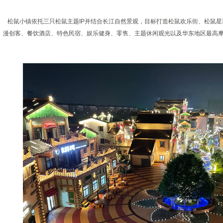
松鼠小镇依托三只松鼠主题IP并结合长江自然景观，目标打造松鼠欢乐街、松鼠星
漫创客、餐饮酒店、特色民宿、娱乐健身、零售、主题休闲观光以及华东地区最高