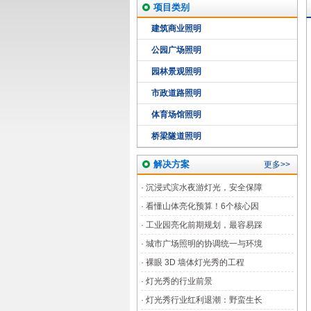
项目类别
建筑商业照明
公园广场照明
园林景观照明
市政道路照明
体育场馆照明
桥梁隧道照明
解决方案
更多>>
·
沉浸式滨水夜游灯光，安全保障
·
看懂山体亮化预算！6个核心因
·
工业园亮化前期规划，最容易踩
·
城市广场照明的协调统一与环境
·
裸眼 3D 墙体灯光秀的工程
·
灯光秀的行业前景
·
灯光秀行业红利退潮：野蛮生长