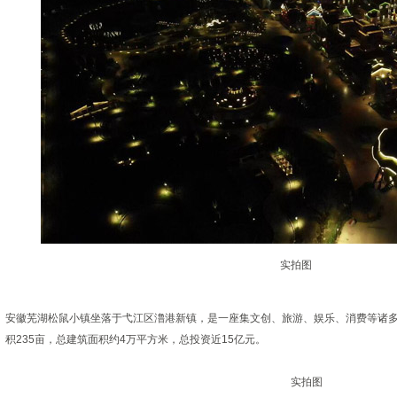
实拍图
安徽芜湖松鼠小镇坐落于弋江区澛港新镇，是一座集文创、旅游、娱乐、消费等诸
积235亩，总建筑面积约4万平方米，总投资近15亿元。
实拍图