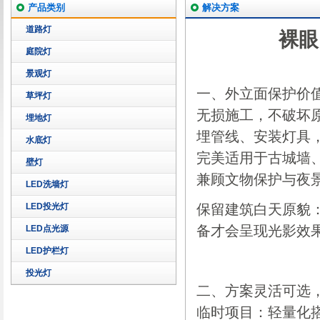
产品类别
解决方案
道路灯
裸眼
庭院灯
景观灯
一、外立面保护价
草坪灯
无损施工，不破坏原有
埋地灯
埋管线、安装灯具
水底灯
完美适用于古城墙
壁灯
兼顾文物保护与夜
LED洗墙灯
LED投光灯
保留建筑白天原貌
备才会呈现光影效
LED点光源
LED护栏灯
投光灯
二、方案灵活可选
临时项目：轻量化