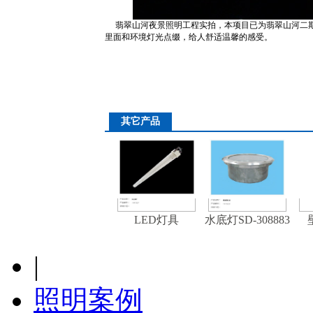
翡翠山河夜景照明工程实拍，本项目已为翡翠山河二期
详细介绍
里面和环境灯光点缀，给人舒适温馨的感受。
其它产品
LED灯具
水底灯SD-308883
|
照明案例