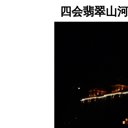
四会翡翠山