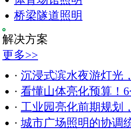
桥梁隧道照明
解决方案
更多>>
·
沉浸式滨水夜游灯光
·
看懂山体亮化预算！6
·
工业园亮化前期规划
·
城市广场照明的协调