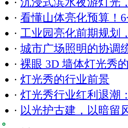
·
沉浸式滨水夜游灯光
·
看懂山体亮化预算！6
·
工业园亮化前期规划
·
城市广场照明的协调
·
裸眼 3D 墙体灯光秀
·
灯光秀的行业前景
·
灯光秀行业红利退潮
·
以光护古建，以暗留