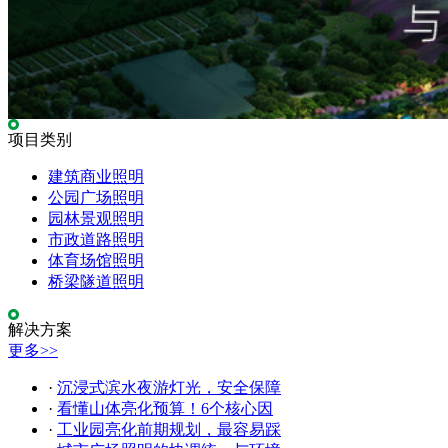
项目类别
建筑商业照明
公园广场照明
园林景观照明
市政道路照明
体育场馆照明
桥梁隧道照明
解决方案
更多>>
·
沉浸式滨水夜游灯光，安全保障
·
看懂山体亮化预算！6个核心因
·
工业园亮化前期规划，最容易踩