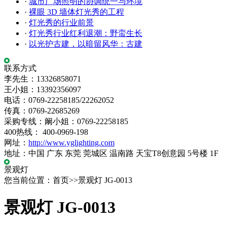
·
城市广场照明的协调统一与环境
·
裸眼 3D 墙体灯光秀的工程
·
灯光秀的行业前景
·
灯光秀行业红利退潮：野蛮生长
·
以光护古建，以暗留风华：古建
联系方式
李先生：13326858071
王小姐：13392356097
电话：0769-22258185/22262052
传真：0769-22685269
采购专线：阚小姐：0769-22258185
400热线： 400-0969-198
网址：
http://www.yglighting.com
地址：中国 广东 东莞 莞城区 温南路 天宝T8创意园 5号楼 1F
景观灯
您当前位置：首页>>景观灯 JG-0013
景观灯 JG-0013