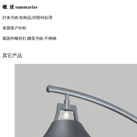
概 述 summarize
灯体为铁/铝制品,经喷锌处理.
表面喷户外粉.
紧固件螺丝钉,螺母为铁/不锈钢.
其它产品