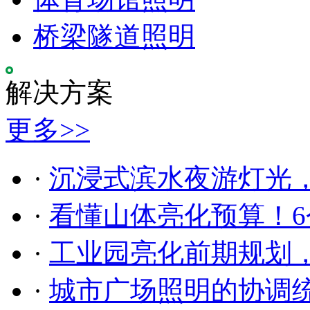
桥梁隧道照明
解决方案
更多>>
·
沉浸式滨水夜游灯光
·
看懂山体亮化预算！6
·
工业园亮化前期规划
·
城市广场照明的协调