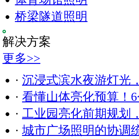
桥梁隧道照明
解决方案
更多>>
·
沉浸式滨水夜游灯光
·
看懂山体亮化预算！6
·
工业园亮化前期规划
·
城市广场照明的协调