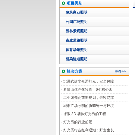
项目类别
建筑商业照明
公园广场照明
园林景观照明
市政道路照明
体育场馆照明
桥梁隧道照明
解决方案
更多>>
·
沉浸式滨水夜游灯光，安全保障
·
看懂山体亮化预算！6个核心因
·
工业园亮化前期规划，最容易踩
·
城市广场照明的协调统一与环境
·
裸眼 3D 墙体灯光秀的工程
·
灯光秀的行业前景
·
灯光秀行业红利退潮：野蛮生长