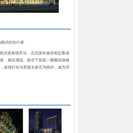
模式的先行者.
线光源表现手法，点光源本身具有近看成
套，领先潮流。夜空下宛若一颗颗珍珠格
，使得灯光与景观主体互为映衬。成为浑