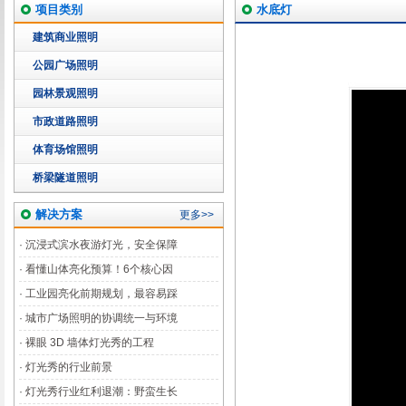
项目类别
水底灯
建筑商业照明
公园广场照明
园林景观照明
市政道路照明
体育场馆照明
桥梁隧道照明
解决方案
更多>>
·
沉浸式滨水夜游灯光，安全保障
·
看懂山体亮化预算！6个核心因
·
工业园亮化前期规划，最容易踩
·
城市广场照明的协调统一与环境
·
裸眼 3D 墙体灯光秀的工程
·
灯光秀的行业前景
·
灯光秀行业红利退潮：野蛮生长