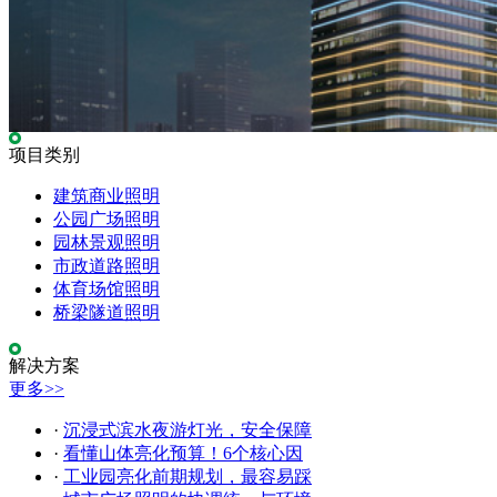
项目类别
建筑商业照明
公园广场照明
园林景观照明
市政道路照明
体育场馆照明
桥梁隧道照明
解决方案
更多>>
·
沉浸式滨水夜游灯光，安全保障
·
看懂山体亮化预算！6个核心因
·
工业园亮化前期规划，最容易踩