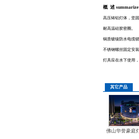
概 述 summarize
详细介绍
高压铸铝灯体，坚
耐高温硅胶密圈。
铜质镀镍防水电缆
不锈钢螺丝固定安
灯具应在水下使用
其它产品
佛山华誉豪庭
亮化