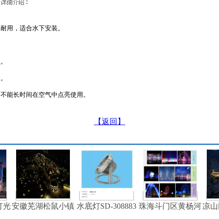
固耐用，适合水下安装。
锁。
装。
，不能长时间在空气中点亮使用。
【返回】
灯光
安徽芜湖松鼠小镇
水底灯SD-308883
珠海斗门区黄杨河
凉山
泛光照明
整体照明