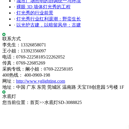
·
城市广场照明的协调统一与环境
·
裸眼 3D 墙体灯光秀的工程
·
灯光秀的行业前景
·
灯光秀行业红利退潮：野蛮生长
·
以光护古建，以暗留风华：古建
联系方式
李先生：13326858071
王小姐：13392356097
电话：0769-22258185/22262052
传真：0769-22685269
采购专线：阚小姐：0769-22258185
400热线： 400-0969-198
网址：
http://www.yglighting.com
地址：中国 广东 东莞 莞城区 温南路 天宝T8创意园 5号楼 1F
水底灯
您当前位置：首页>>水底灯SD-3088825