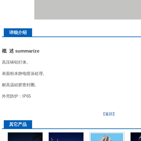
详细介绍
概 述 summarize
高压铸铝灯体。
表面粉末静电喷涂处理。
耐高温硅胶密封圈。
外壳防护：IP65
【返回】
其它产品