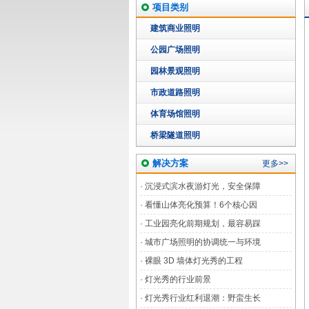
项目类别
建筑商业照明
公园广场照明
园林景观照明
市政道路照明
体育场馆照明
桥梁隧道照明
解决方案
更多>>
·
沉浸式滨水夜游灯光，安全保障
·
看懂山体亮化预算！6个核心因
·
工业园亮化前期规划，最容易踩
·
城市广场照明的协调统一与环境
·
裸眼 3D 墙体灯光秀的工程
·
灯光秀的行业前景
·
灯光秀行业红利退潮：野蛮生长