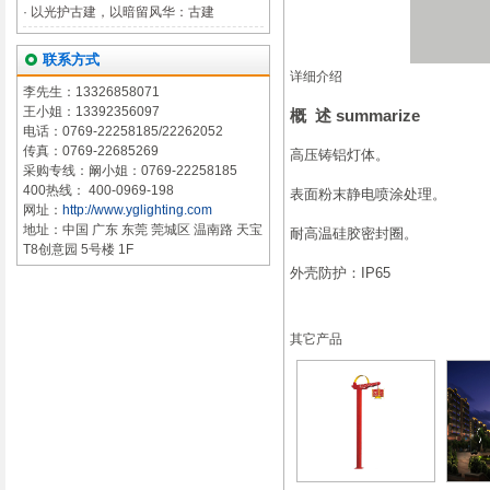
·
以光护古建，以暗留风华：古建
联系方式
详细介绍
李先生：13326858071
王小姐：13392356097
概 述 summarize
电话：0769-22258185/22262052
传真：0769-22685269
高压铸铝灯体。
采购专线：阚小姐：0769-22258185
400热线： 400-0969-198
表面粉末静电喷涂处理。
网址：
http://www.yglighting.com
地址：中国 广东 东莞 莞城区 温南路 天宝
耐高温硅胶密封圈。
T8创意园 5号楼 1F
外壳防护：IP65
其它产品