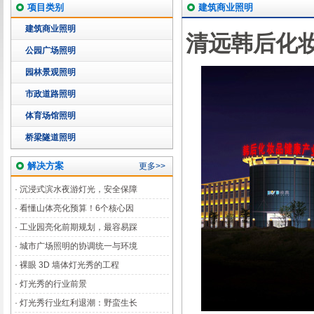
项目类别
建筑商业照明
建筑商业照明
清远韩后化
公园广场照明
园林景观照明
市政道路照明
体育场馆照明
桥梁隧道照明
解决方案
更多>>
·
沉浸式滨水夜游灯光，安全保障
·
看懂山体亮化预算！6个核心因
·
工业园亮化前期规划，最容易踩
·
城市广场照明的协调统一与环境
·
裸眼 3D 墙体灯光秀的工程
·
灯光秀的行业前景
·
灯光秀行业红利退潮：野蛮生长