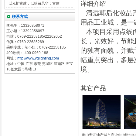
详细介绍
·
以光护古建，以暗留风华：古建
清远韩后化妆品产
联系方式
用品工业城，是一
李先生：13326858071
本项目采用点线面
王小姐：13392356097
电话：0769-22258185/22262052
长，光效好，节能
传真：0769-22685269
采购专线：阚小姐：0769-22258185
的独有面貌，并赋
400热线： 400-0969-198
网址：
http://www.yglighting.com
幅重点突出，多层
地址：中国 广东 东莞 莞城区 温南路 天宝
境。
T8创意园 5号楼 1F
其它产品
佛山宏汇地产城市商业中
靖州中