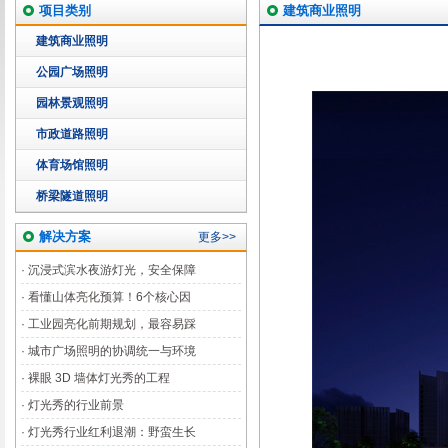
项目类别
建筑商业照明
建筑商业照明
公园广场照明
园林景观照明
市政道路照明
体育场馆照明
桥梁隧道照明
解决方案
更多>>
·
沉浸式滨水夜游灯光，安全保障
·
看懂山体亮化预算！6个核心因
·
工业园亮化前期规划，最容易踩
·
城市广场照明的协调统一与环境
·
裸眼 3D 墙体灯光秀的工程
·
灯光秀的行业前景
·
灯光秀行业红利退潮：野蛮生长