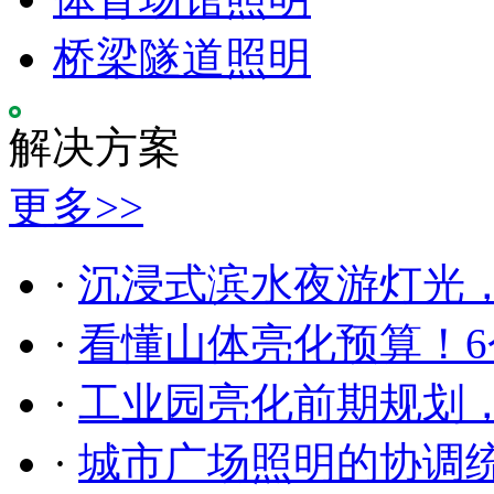
桥梁隧道照明
解决方案
更多>>
·
沉浸式滨水夜游灯光
·
看懂山体亮化预算！6
·
工业园亮化前期规划
·
城市广场照明的协调