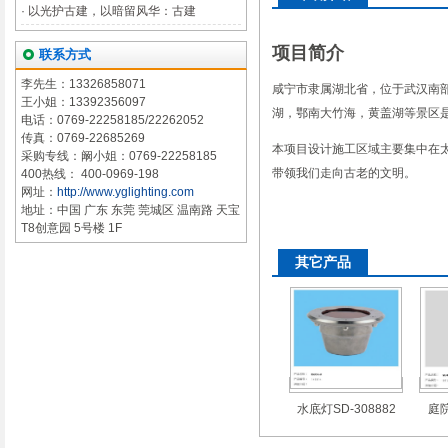
·
以光护古建，以暗留风华：古建
项目简介
联系方式
李先生：13326858071
咸宁市隶属湖北省，位于武汉南
王小姐：13392356097
湖，鄂南大竹海，黄盖湖等景区
电话：0769-22258185/22262052
传真：0769-22685269
本项目设计施工区域主要集中在
采购专线：阚小姐：0769-22258185
带领我们走向古老的文明。
400热线： 400-0969-198
网址：
http://www.yglighting.com
地址：中国 广东 东莞 莞城区 温南路 天宝
T8创意园 5号楼 1F
其它产品
水底灯SD-308882
庭院