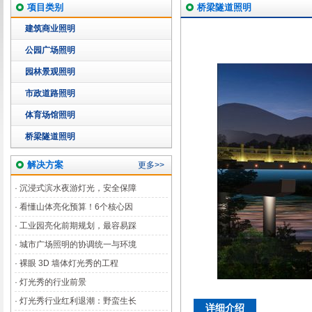
项目类别
桥梁隧道照明
建筑商业照明
公园广场照明
园林景观照明
市政道路照明
体育场馆照明
桥梁隧道照明
解决方案
更多>>
·
沉浸式滨水夜游灯光，安全保障
·
看懂山体亮化预算！6个核心因
·
工业园亮化前期规划，最容易踩
·
城市广场照明的协调统一与环境
·
裸眼 3D 墙体灯光秀的工程
·
灯光秀的行业前景
·
灯光秀行业红利退潮：野蛮生长
详细介绍