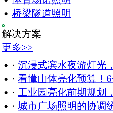
桥梁隧道照明
解决方案
更多>>
·
沉浸式滨水夜游灯光
·
看懂山体亮化预算！6
·
工业园亮化前期规划
·
城市广场照明的协调