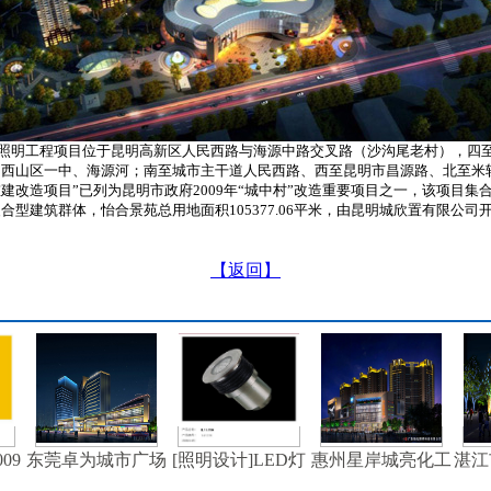
照明工程项目位于昆明高新区人民西路与海源中路交叉路（沙沟尾老村），四
明西山区一中、海源河；南至城市主干道人民西路、西至昆明市昌源路、北至米
建改造项目”已列为昆明市政府2009年“城中村”改造重要项目之一，该项目集
合型建筑群体，怡合景苑总用地面积105377.06平米，由昆明城欣置有限公司
【返回】
09
东莞卓为城市广场
[照明设计]LED灯
惠州星岸城亮化工
湛江
亮化工程
具
程设计