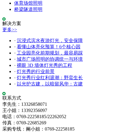
体育场馆照明
桥梁隧道照明
解决方案
更多>>
·
沉浸式滨水夜游灯光，安全保障
·
看懂山体亮化预算！6个核心因
·
工业园亮化前期规划，最容易踩
·
城市广场照明的协调统一与环境
·
裸眼 3D 墙体灯光秀的工程
·
灯光秀的行业前景
·
灯光秀行业红利退潮：野蛮生长
·
以光护古建，以暗留风华：古建
联系方式
李先生：13326858071
王小姐：13392356097
电话：0769-22258185/22262052
传真：0769-22685269
采购专线：阚小姐：0769-22258185