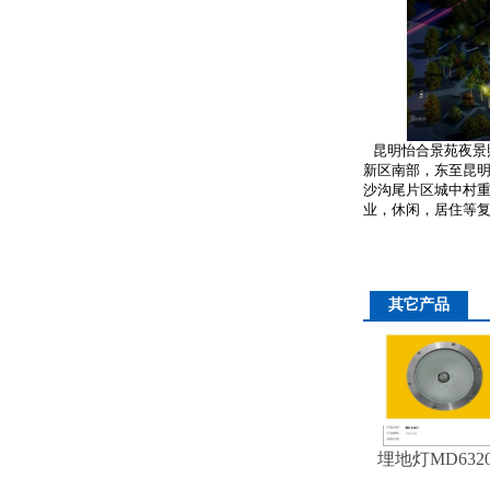
昆明怡合景苑夜景
详细介绍
新区南部，东至昆
沙沟尾片区城中村重
业，休闲，居住等复
其它产品
埋地灯MD6320