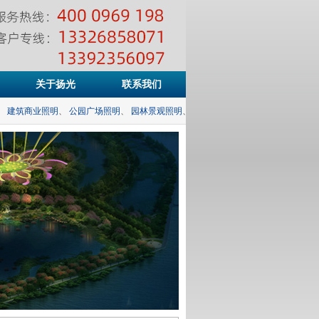
关于扬光
联系我们
建筑商业照明
、
公园广场照明
、
园林景观照明
、
市政道路照明
、
体育场馆照明
、
桥梁