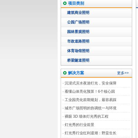
项目类别
建筑商业照明
公园广场照明
园林景观照明
市政道路照明
体育场馆照明
桥梁隧道照明
解决方案
更多>>
·
沉浸式滨水夜游灯光，安全保障
·
看懂山体亮化预算！6个核心因
·
工业园亮化前期规划，最容易踩
·
城市广场照明的协调统一与环境
·
裸眼 3D 墙体灯光秀的工程
·
灯光秀的行业前景
·
灯光秀行业红利退潮：野蛮生长