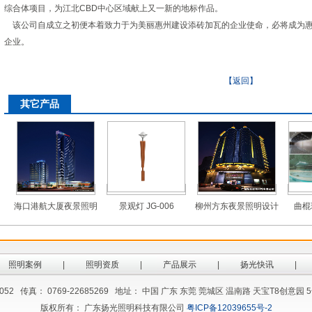
综合体项目，为江北CBD中心区域献上又一新的地标作品。
该公司自成立之初便本着致力于为美丽惠州建设添砖加瓦的企业使命，必将成为惠
企业。
【返回】
其它产品
海口港航大厦夜景照明
景观灯 JG-006
柳州方东夜景照明设计
曲棍
工程
照明案例
|
照明资质
|
产品展示
|
扬光快讯
|
2262052 传真： 0769-22685269 地址： 中国 广东 东莞 莞城区 温南路 天宝T8创
版权所有： 广东扬光照明科技有限公司
粤ICP备12039655号-2