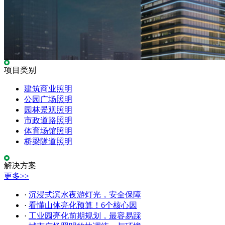
项目类别
建筑商业照明
公园广场照明
园林景观照明
市政道路照明
体育场馆照明
桥梁隧道照明
解决方案
更多>>
·
沉浸式滨水夜游灯光，安全保障
·
看懂山体亮化预算！6个核心因
·
工业园亮化前期规划，最容易踩