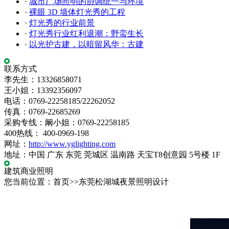
·
城市广场照明的协调统一与环境
·
裸眼 3D 墙体灯光秀的工程
·
灯光秀的行业前景
·
灯光秀行业红利退潮：野蛮生长
·
以光护古建，以暗留风华：古建
联系方式
李先生：13326858071
王小姐：13392356097
电话：0769-22258185/22262052
传真：0769-22685269
采购专线：阚小姐：0769-22258185
400热线： 400-0969-198
网址：
http://www.yglighting.com
地址：中国 广东 东莞 莞城区 温南路 天宝T8创意园 5号楼 1F
建筑商业照明
您当前位置：首页>>东莞松湖城夜景照明设计