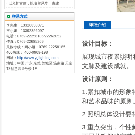
·
以光护古建，以暗留风华：古建
联系方式
详细介绍
李先生：13326858071
王小姐：13392356097
电话：0769-22258185/22262052
传真：0769-22685269
设计目标：
采购专线：阚小姐：0769-22258185
400热线： 400-0969-198
展现城市夜景照明
网址：
http://www.yglighting.com
地址：中国 广东 东莞 莞城区 温南路 天宝
文脉及建设成就。
T8创意园 5号楼 1F
设计原则：
1.紧扣城市的形
和艺术品味的原则
2.照明总体设计
3.重点突出，个性