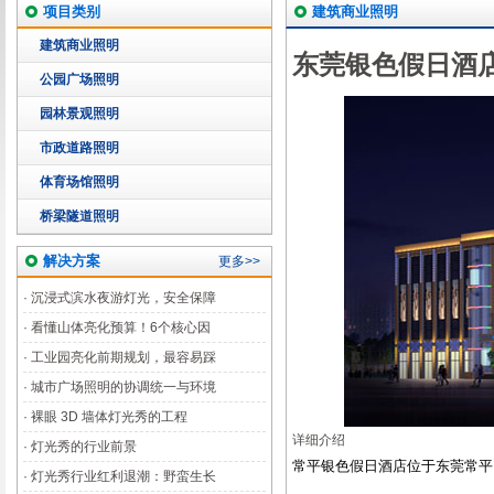
项目类别
建筑商业照明
建筑商业照明
东莞银色假日酒
公园广场照明
园林景观照明
市政道路照明
体育场馆照明
桥梁隧道照明
解决方案
更多>>
·
沉浸式滨水夜游灯光，安全保障
·
看懂山体亮化预算！6个核心因
·
工业园亮化前期规划，最容易踩
·
城市广场照明的协调统一与环境
·
裸眼 3D 墙体灯光秀的工程
详细介绍
·
灯光秀的行业前景
常平银色假日酒店位于东莞常平
·
灯光秀行业红利退潮：野蛮生长