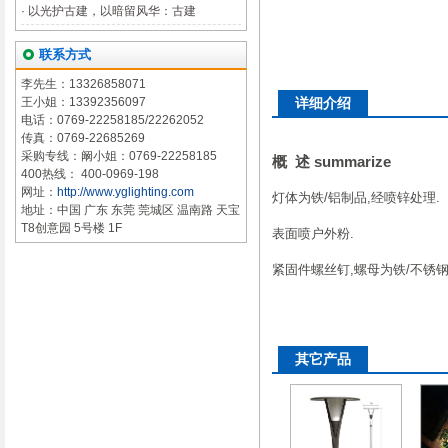
·
以光护古建，以暗留风华：古建
联系方式
李先生：13326858071
王小姐：13392356097
详细介绍
电话：0769-22258185/22262052
传真：0769-22685269
采购专线：阚小姐：0769-22258185
概 述 summarize
400热线： 400-0969-198
网址：
http://www.yglighting.com
灯体为铁/铝制品,经喷锌处理.
地址：中国 广东 东莞 莞城区 温南路 天宝
T8创意园 5号楼 1F
表面喷户外粉.
紧固件螺丝钉,螺母为铁/不锈钢
其它产品