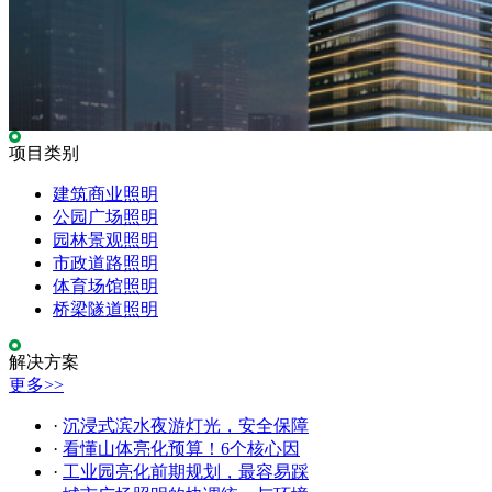
项目类别
建筑商业照明
公园广场照明
园林景观照明
市政道路照明
体育场馆照明
桥梁隧道照明
解决方案
更多>>
·
沉浸式滨水夜游灯光，安全保障
·
看懂山体亮化预算！6个核心因
·
工业园亮化前期规划，最容易踩