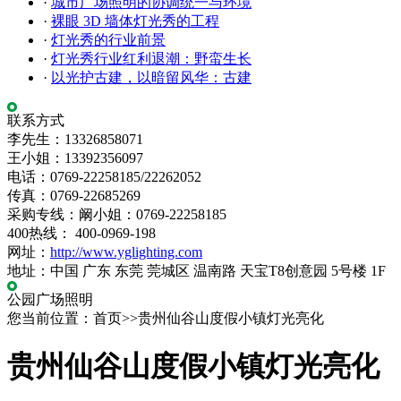
·
城市广场照明的协调统一与环境
·
裸眼 3D 墙体灯光秀的工程
·
灯光秀的行业前景
·
灯光秀行业红利退潮：野蛮生长
·
以光护古建，以暗留风华：古建
联系方式
李先生：13326858071
王小姐：13392356097
电话：0769-22258185/22262052
传真：0769-22685269
采购专线：阚小姐：0769-22258185
400热线： 400-0969-198
网址：
http://www.yglighting.com
地址：中国 广东 东莞 莞城区 温南路 天宝T8创意园 5号楼 1F
公园广场照明
您当前位置：首页>>贵州仙谷山度假小镇灯光亮化
贵州仙谷山度假小镇灯光亮化